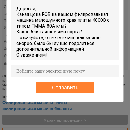
Сила мотора:
4800 в
скорость мотора:
750-1050 р/мин
Филируя скорость:
0-1500 мм в минуту
Угол наклона:
0 до 60 градусов (регулируемых)
Толщина плиты:
8 до 60мм
Размер резца:
60мм (дя)
Высота Worktable:
730~760мм
Worktable:
730-760 мм
Высокий свет:
,
Филировальная машина плиты
филировальная машина башенки
Окаимите тип филировальную машину филировальной машины К/И края
плиты для плиты плиты 8 до 60мм машины толстой портативной
скашивая Введение Фрезерный полуавтомат ГММА-80А с 2 мотором, оно
Отправить
плита процесса автома...
Автоматическая машина
Бирки:
,
Филировальная машина плиты
,
филировальная машина башенки
Характер продукции >