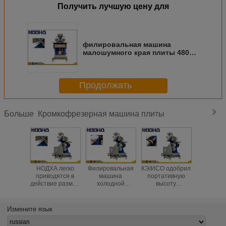
Получить лучшую цену для
филировальная машина
малошумного края плиты 4800В
с типом ГММА-80А к/ы
Продолжать
Кромкофрезерная машина плиты
Больше
НОДХА легко
Филировальная
КЭ/ИСО одобрил
Тип обли
приводятся в
машина
портативную
кс
действие размер
холодной
высоту
филиров
резца
башенки,
Ворктабле
машины
филировальной
машина
филировальной
сталь
машины 60мм
кислородной
машины
пласт
Измените язык
края плиты
разделки кромки
730~760мм края
вертика
под сварку для
для пли