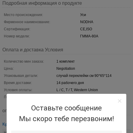
Подробная информация о продукте
Место происхождения:
Уси
Фирменное наименование:
NODHA
Сертификация:
CE,ISO
Номер модели:
ГММА-80А
Оплата и доставка Условия
Количество мин заказа:
1 комплект
Цена:
Negotiation
Упаковывая детали:
случай переклейки см 90*65*114
Время доставки:
14 рабочего дня
Условия оплаты:
L / C, T / T, Western Union
Поставка способности:
200 комплектов в год
Оставьте сообщение
описание
Мы скоро тебе перезвоним!
Кромкофрезерная машина плиты
Напряжение тока мотора:
380V 3PH 50HZ