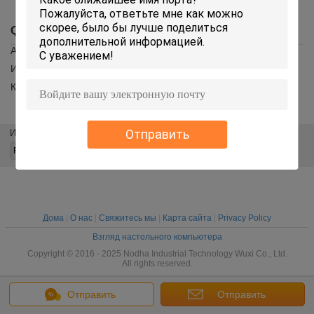
QC Profile
Аттестация КЭ
Измерение твердости
КММ измерение
Отправить
Измените язык
Дома
|
О нас
|
Свяжитесь мы
|
Карта сайта
|
Privacy Policy
Взгляд настольного компьютера
Copyright © 2016 - 2025 Nodha Industrial Technology Wuxi Co., Ltd.
All rights reserved.
Отправить
Отправить