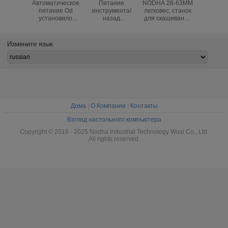
Автоматическое
Питание
NODHA 28-63MM
Изменя
питание Od
инструмента/
легковес, станок
скорос
установило
назад
для скашивания
легковес
пневматический
автоматически
углов трубки
деятель
станок для
пустить
автоматическ-
станка
скашивания
скашивая
питания для
скашив
Измените язык
углов
оборудование по
химической
углов 4
управляемой
трубам,
промышленности,
тру
трубы
первоначальный
электростанции
компак
мотор Metabo
диза
Дома
|
О Компании
|
Контакты
Взгляд настольного компьютера
Copyright © 2016 - 2025 Nodha Industrial Technology Wuxi Co., Ltd.
All rights reserved.