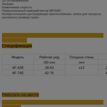
OD-установленный
Легковес
Изменяемая скорость
Первоначальный немецкий мотор METABO
Изобретательное центрирующее приспособление, легкое для процесса
различного размера трубы
Спецификация
Модель
Работая ряд
Толщина стены
OD mm
mm
AF-63E
28-63
≤12
2
AF-76E
42-76
4
Работать на месте